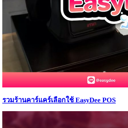
รวมร้านคาร์แคร์เลือกใช้ EasyDee POS