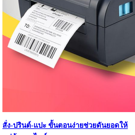
สั่ง-ปรินต์-แปะ ขั้นตอนง่ายช่วยดันยอดให้