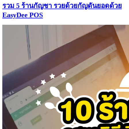
รวม 5 ร้านกัญชา รวยด้วยกัญดันยอดด้วย
EasyDee POS