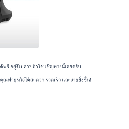
ี อยู่รึเปล่า? ถ้าใช่ เชิญทางนี้เลยครับ
ุณทำธุรกิจได้สะดวก รวดเร็ว และง่ายยิ่งขึ้น!