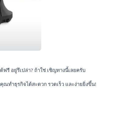
ี อยู่รึเปล่า? ถ้าใช่ เชิญทางนี้เลยครับ
ุณทำธุรกิจได้สะดวก รวดเร็ว และง่ายยิ่งขึ้น!