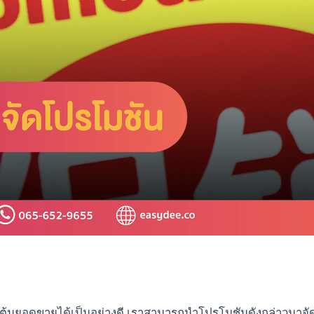
กระตุ้นยอดขายได้เป็นอย่างดี เราสามารถนำโปรโมชันดังกล่าวมาจัด