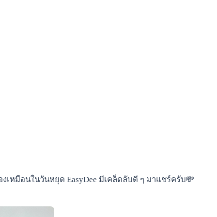
องเหมือนในวันหยุด EasyDee มีเคล็ดลับดี ๆ มาแชร์ครับ💸