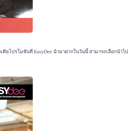
ไอเดียโปรโมชันที่ EasyDee นำมาฝากในวันนี้ สามารถเลือกนำไป