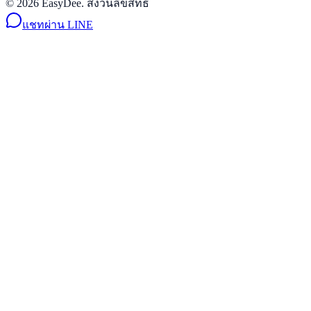
© 2026 EasyDee. สงวนลิขสิทธิ์
แชทผ่าน LINE