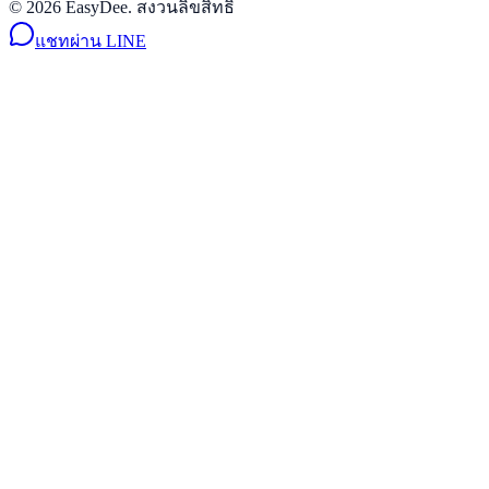
© 2026 EasyDee. สงวนลิขสิทธิ์
แชทผ่าน LINE