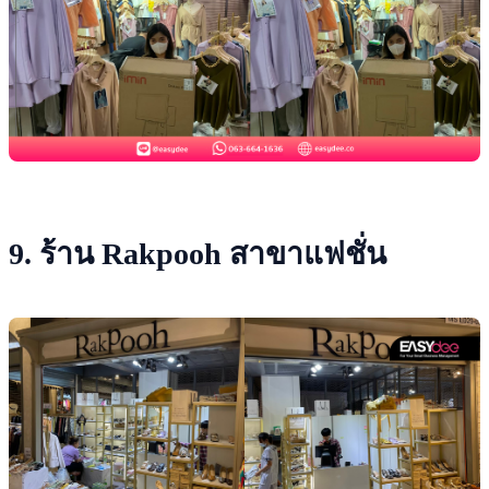
9. ร้าน Rakpooh สาขาแฟชั่น