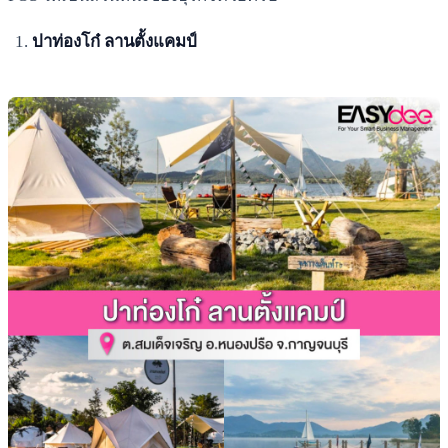
ปาท่องโก๋ ลานตั้งแคมป์