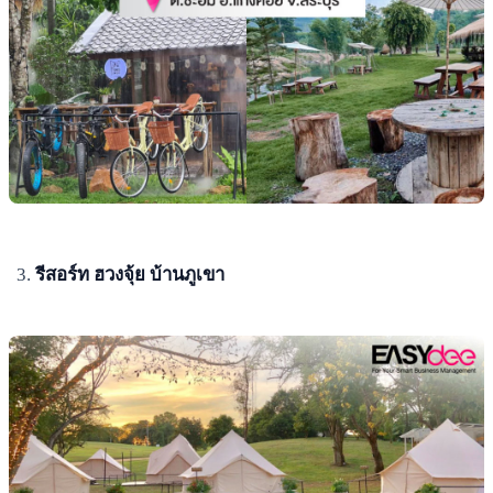
รีสอร์ท ฮวงจุ้ย บ้านภูเขา