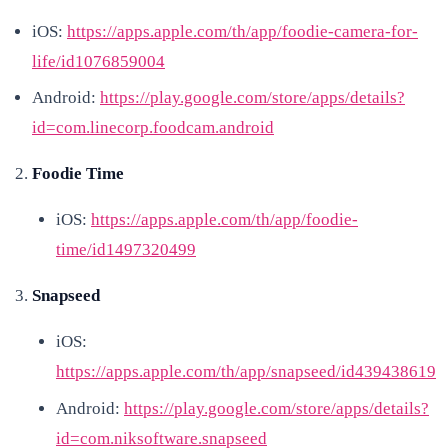
iOS:
https://apps.apple.com/th/app/foodie-camera-for-
life/id1076859004
Android:
https://play.google.com/store/apps/details?
id=com.linecorp.foodcam.android
Foodie Time
iOS:
https://apps.apple.com/th/app/foodie-
time/id1497320499
Snapseed
iOS:
https://apps.apple.com/th/app/snapseed/id439438619
Android:
https://play.google.com/store/apps/details?
id=com.niksoftware.snapseed