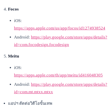
Focos
iOS:
https://apps.apple.com/us/app/focos/id1274938524
Android:
https://play.google.com/store/apps/details?
id=com.focodesign.focodesign
Meitu
iOS:
https://apps.apple.com/th/app/meitu/id416048305
Android:
https://play.google.com/store/apps/details?
id=com.mt.mtxx.mtxx
แอปฯ ตัดต่อวิดีโอขั้นเทพ