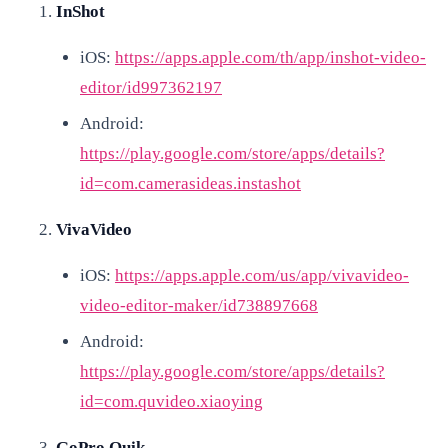
InShot
iOS:
https://apps.apple.com/th/app/inshot-video-
editor/id997362197
Android:
https://play.google.com/store/apps/details?
id=com.camerasideas.instashot
VivaVideo
iOS:
https://apps.apple.com/us/app/vivavideo-
video-editor-maker/id738897668
Android:
https://play.google.com/store/apps/details?
id=com.quvideo.xiaoying
GoPro Quik