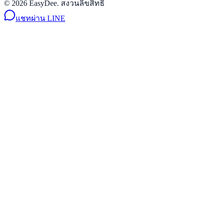
© 2026 EasyDee. สงวนลิขสิทธิ์
แชทผ่าน LINE