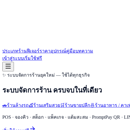
ประเภทร้าน
ฟีเจอร์
ราคา
อุปกรณ์
คู่มือ
บทความ
เข้าสู่ระบบ
เริ่มใช้ฟรี
✨ ระบบจัดการร้านยุคใหม่ — ใช้ได้ทุกธุรกิจ
ระบบจัดการร้าน
ครบจบในที่เดียว
🚗
ร้านล้างรถ
💇
ร้านเสริมสวย
🛒
ร้านขายปลีก
🍜
ร้านอาหาร / คาเฟ
POS · จองคิว · สต็อก · แพ็คเกจ · แต้มสะสม · PromptPay QR · LIN