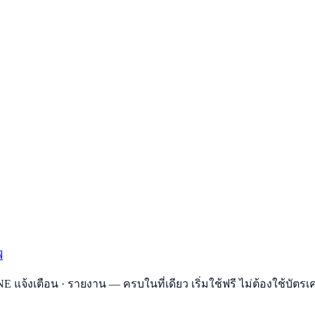
่
E แจ้งเตือน · รายงาน — ครบในที่เดียว เริ่มใช้ฟรี ไม่ต้องใช้บัตรเ